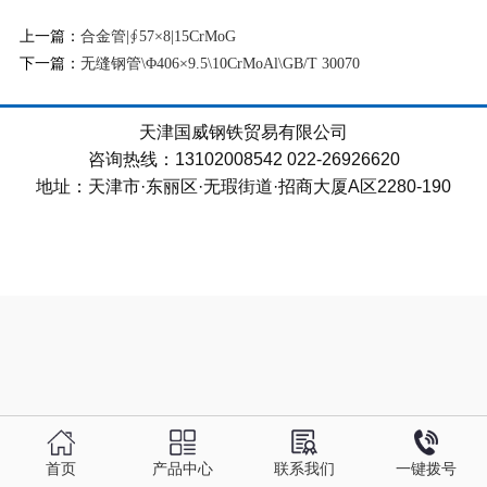
上一篇：
合金管|∮57×8|15CrMoG
下一篇：
无缝钢管\Φ406×9.5\10CrMoAl\GB/T 30070
天津国威钢铁贸易有限公司
咨询热线：13102008542 022-26926620
地址：天津市·东丽区·无瑕街道·招商大厦A区2280-190
首页
产品中心
联系我们
一键拨号